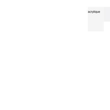
Coffret bois acrylique
Coffrets de couleurs Acryliques
20ml 12 tubes et accessoires