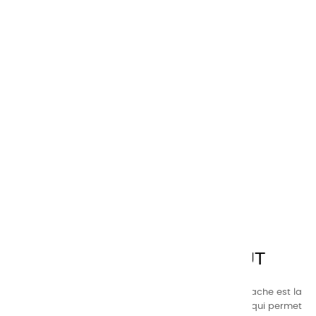
CHARVIN ARTS
LA QUALITÉ AVANT TOUT
Nos gammes de couleurs à l’ huile, acrylique et gouache est la
suivante : une gamme de couleurs très étendue, ce qui permet