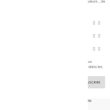
au peintre d’avoir un choix de notre palette de couleurs , de
combinaisons quasi infinies.
CHARVIN INFOS


AUTOUR DE CHARVIN


SERVICE CLIENTÈLE


Newsletter signup
Vous pouvez vous désinscrire à tout moment. Vous
trouverez pour cela nos informations de contact dans les
conditions d'utilisation du site.
SOUSCRIRE
© CHARVIN ARTS -
GULLYWEB - Création Sites Web