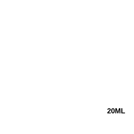
Previous
Next
COFFRET BOIS ACRYLIQUE 20ML
12 TUBES ET ACCESSOIRES