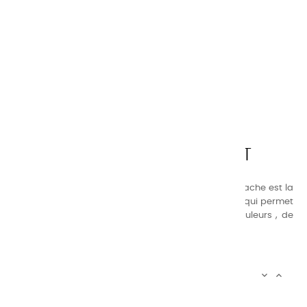
CHARVIN ARTS
LA QUALITÉ AVANT TOUT
Nos gammes de couleurs à l’ huile, acrylique et gouache est la
suivante : une gamme de couleurs très étendue, ce qui permet
au peintre d’avoir un choix de notre palette de couleurs , de
combinaisons quasi infinies.
CHARVIN INFOS


AUTOUR DE CHARVIN