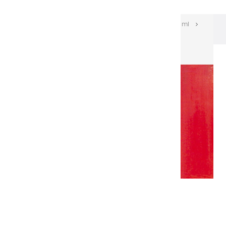
Les huiles Extra-fines
Huiles Extra-fines 150 ml
Huiles extra fines | Rouge de France Foncé - 150ml