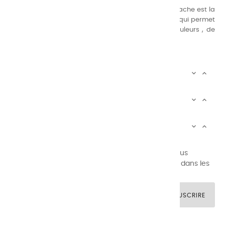
Nos gammes de couleurs à l’ huile, acrylique et gouache est la
suivante : une gamme de couleurs très étendue, ce qui permet
au peintre d’avoir un choix de notre palette de couleurs , de
combinaisons quasi infinies.
CHARVIN INFOS


AUTOUR DE CHARVIN


SERVICE CLIENTÈLE


Newsletter signup
Vous pouvez vous désinscrire à tout moment. Vous
trouverez pour cela nos informations de contact dans les
conditions d'utilisation du site.
SOUSCRIRE