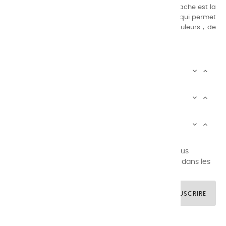
Nos gammes de couleurs à l’ huile, acrylique et gouache est la
suivante : une gamme de couleurs très étendue, ce qui permet
au peintre d’avoir un choix de notre palette de couleurs , de
combinaisons quasi infinies.
CHARVIN INFOS


AUTOUR DE CHARVIN


SERVICE CLIENTÈLE


Newsletter signup
Vous pouvez vous désinscrire à tout moment. Vous
trouverez pour cela nos informations de contact dans les
conditions d'utilisation du site.
SOUSCRIRE