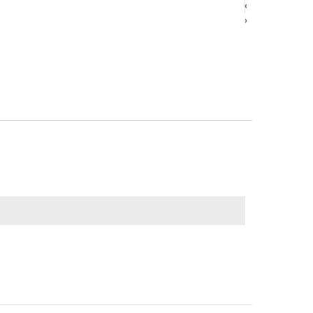
‹
‹
›
›