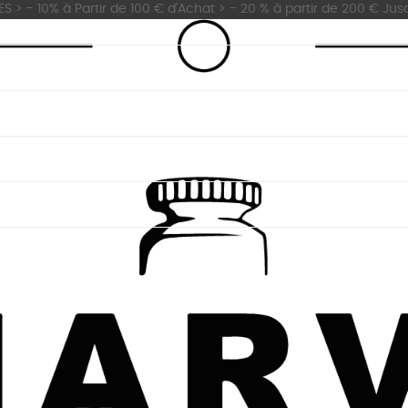
 - 10% à Partir de 100 € d'Achat > - 20 % à partir de 200 € Jus