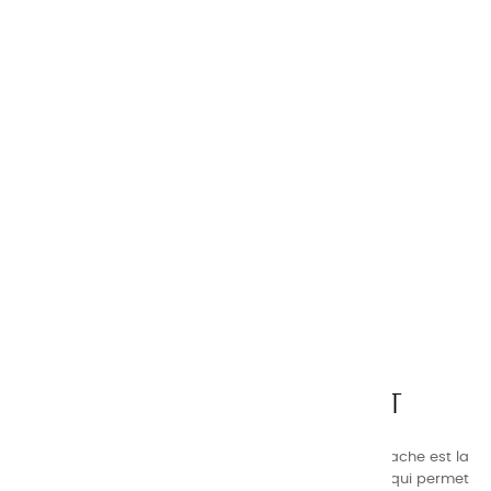
CHARVIN ARTS
LA QUALITÉ AVANT TOUT
Nos gammes de couleurs à l’ huile, acrylique et gouache est la
suivante : une gamme de couleurs très étendue, ce qui permet