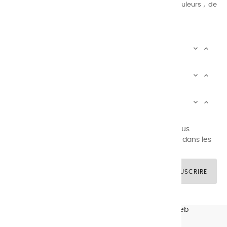
au peintre d’avoir un choix de notre palette de couleurs , de
combinaisons quasi infinies.
CHARVIN INFOS


AUTOUR DE CHARVIN


SERVICE CLIENTÈLE


Newsletter signup
Vous pouvez vous désinscrire à tout moment. Vous
trouverez pour cela nos informations de contact dans les
conditions d'utilisation du site.
SOUSCRIRE
© CHARVIN ARTS -
GULLYWEB - Création Sites Web