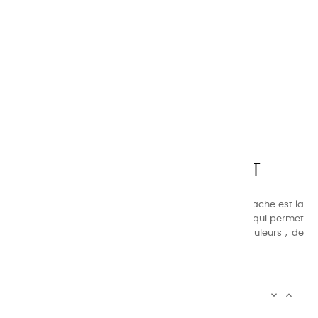
CHARVIN ARTS
LA QUALITÉ AVANT TOUT
Nos gammes de couleurs à l’ huile, acrylique et gouache est la
suivante : une gamme de couleurs très étendue, ce qui permet
au peintre d’avoir un choix de notre palette de couleurs , de
combinaisons quasi infinies.
CHARVIN INFOS


AUTOUR DE CHARVIN