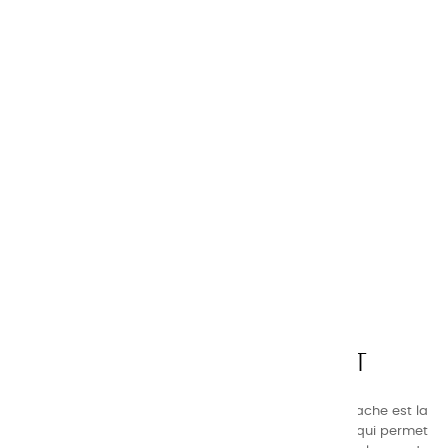
CHARVIN ARTS
LA QUALITÉ AVANT TOUT
Nos gammes de couleurs à l’ huile, acrylique et gouache est la
suivante : une gamme de couleurs très étendue, ce qui permet