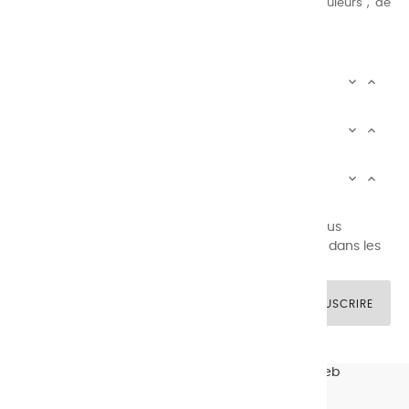
au peintre d’avoir un choix de notre palette de couleurs , de
combinaisons quasi infinies.
CHARVIN INFOS


AUTOUR DE CHARVIN


SERVICE CLIENTÈLE


Newsletter signup
Vous pouvez vous désinscrire à tout moment. Vous
trouverez pour cela nos informations de contact dans les
conditions d'utilisation du site.
SOUSCRIRE
© CHARVIN ARTS -
GULLYWEB - Création Sites Web