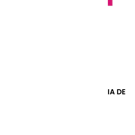
HUILES EXTRA FINES | FUSCHIA DE
QUINACRIDONE - 60ML
Référence
64005
24,90 €