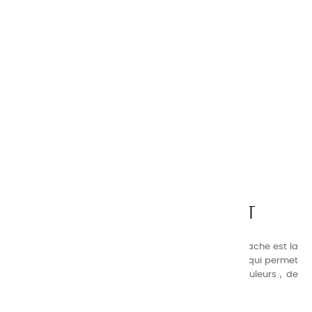
CHARVIN ARTS
LA QUALITÉ AVANT TOUT
Nos gammes de couleurs à l’ huile, acrylique et gouache est la
suivante : une gamme de couleurs très étendue, ce qui permet
au peintre d’avoir un choix de notre palette de couleurs , de
combinaisons quasi infinies.