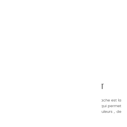
CHARVIN ARTS
LA QUALITÉ AVANT TOUT
Nos gammes de couleurs à l’ huile, acrylique et gouache est la
suivante : une gamme de couleurs très étendue, ce qui permet
au peintre d’avoir un choix de notre palette de couleurs , de
combinaisons quasi infinies.