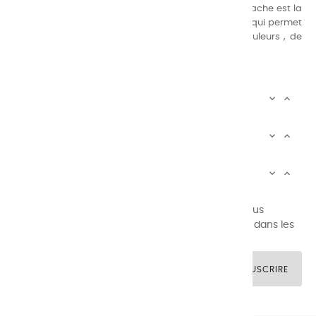
Nos gammes de couleurs à l’ huile, acrylique et gouache est la
suivante : une gamme de couleurs très étendue, ce qui permet
au peintre d’avoir un choix de notre palette de couleurs , de
combinaisons quasi infinies.
CHARVIN INFOS


AUTOUR DE CHARVIN


SERVICE CLIENTÈLE


Newsletter signup
Vous pouvez vous désinscrire à tout moment. Vous
trouverez pour cela nos informations de contact dans les
conditions d'utilisation du site.
SOUSCRIRE