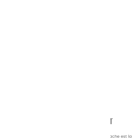
CHARVIN ARTS
LA QUALITÉ AVANT TOUT
Nos gammes de couleurs à l’ huile, acrylique et gouache est la