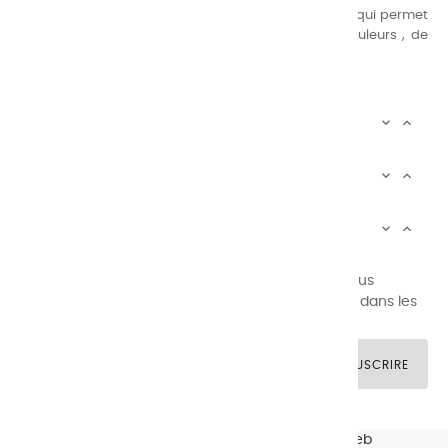
suivante : une gamme de couleurs très étendue, ce qui permet
au peintre d’avoir un choix de notre palette de couleurs , de
combinaisons quasi infinies.
CHARVIN INFOS


AUTOUR DE CHARVIN


SERVICE CLIENTÈLE


Newsletter signup
Vous pouvez vous désinscrire à tout moment. Vous
trouverez pour cela nos informations de contact dans les
conditions d'utilisation du site.
SOUSCRIRE
© CHARVIN ARTS -
GULLYWEB - Création Sites Web