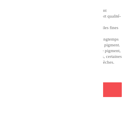
Les huiles superfines Charvin représentent un excellent
compromis entre une huile de qualité et un bon rapport qualité-
prix.
Il est à noter que la différence entre la gamme des huiles fines
et extrafines Charvin est le temps de broyage.
En effet, l'huile extra fine est broyée deux fois plus longtemps
que l'huile fine, tout en adaptant ce procédé à chaque pigment.
Chaque formule est adaptée aux propriétés de chaque pigment,
ce qui vous permet d'utiliser des textures très diverses, certaines
crémeuses et opaques, d'autres transparentes et plus sèches.
AJOUTER AU PANIER
