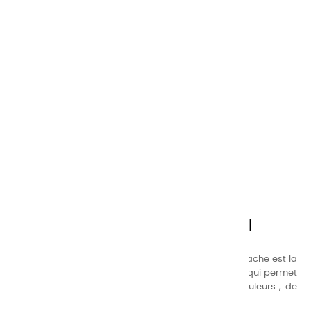
CHARVIN ARTS
LA QUALITÉ AVANT TOUT
Nos gammes de couleurs à l’ huile, acrylique et gouache est la
suivante : une gamme de couleurs très étendue, ce qui permet
au peintre d’avoir un choix de notre palette de couleurs , de
combinaisons quasi infinies.