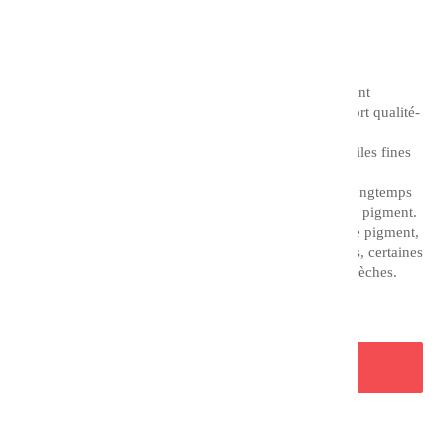
TTC
Couleur : Bleu Néon
Les huiles superfines Charvin représentent un excellent
compromis entre une huile de qualité et un bon rapport qualité-
prix.
Il est à noter que la différence entre la gamme des huiles fines
et extrafines Charvin est le temps de broyage.
En effet, l'huile extra fine est broyée deux fois plus longtemps
que l'huile fine, tout en adaptant ce procédé à chaque pigment.
Chaque formule est adaptée aux propriétés de chaque pigment,
ce qui vous permet d'utiliser des textures très diverses, certaines
crémeuses et opaques, d'autres transparentes et plus sèches.
AJOUTER AU PANIER
