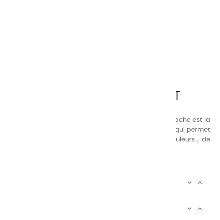
CHARVIN ARTS
LA QUALITÉ AVANT TOUT
Nos gammes de couleurs à l’ huile, acrylique et gouache est la
suivante : une gamme de couleurs très étendue, ce qui permet
au peintre d’avoir un choix de notre palette de couleurs , de
combinaisons quasi infinies.
CHARVIN INFOS


AUTOUR DE CHARVIN

