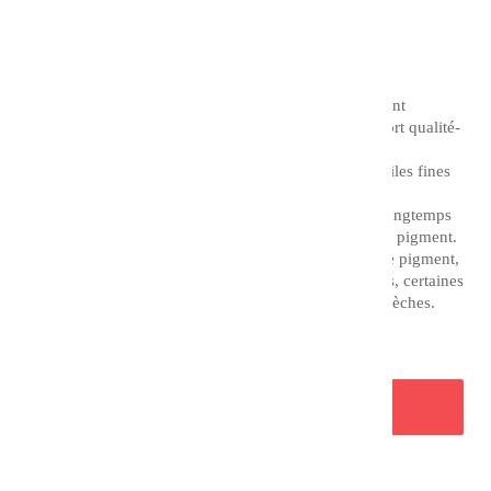
TTC
Couleur : Bleu Turquoise Profond
Les huiles superfines Charvin représentent un excellent
compromis entre une huile de qualité et un bon rapport qualité-
prix.
Il est à noter que la différence entre la gamme des huiles fines
et extrafines Charvin est le temps de broyage.
En effet, l'huile extra fine est broyée deux fois plus longtemps
que l'huile fine, tout en adaptant ce procédé à chaque pigment.
Chaque formule est adaptée aux propriétés de chaque pigment,
ce qui vous permet d'utiliser des textures très diverses, certaines
crémeuses et opaques, d'autres transparentes et plus sèches.
AJOUTER AU PANIER
