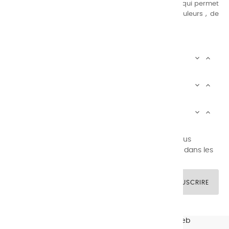
suivante : une gamme de couleurs très étendue, ce qui permet
au peintre d’avoir un choix de notre palette de couleurs , de
combinaisons quasi infinies.
CHARVIN INFOS


AUTOUR DE CHARVIN


SERVICE CLIENTÈLE


Newsletter signup
Vous pouvez vous désinscrire à tout moment. Vous
trouverez pour cela nos informations de contact dans les
conditions d'utilisation du site.
SOUSCRIRE
© CHARVIN ARTS -
GULLYWEB - Création Sites Web