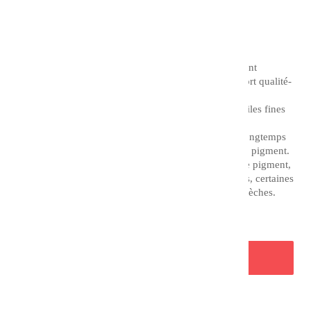
TTC
Couleur : Néon Emeraude
Les huiles superfines Charvin représentent un excellent
compromis entre une huile de qualité et un bon rapport qualité-
prix.
Il est à noter que la différence entre la gamme des huiles fines
et extrafines Charvin est le temps de broyage.
En effet, l'huile extra fine est broyée deux fois plus longtemps
que l'huile fine, tout en adaptant ce procédé à chaque pigment.
Chaque formule est adaptée aux propriétés de chaque pigment,
ce qui vous permet d'utiliser des textures très diverses, certaines
crémeuses et opaques, d'autres transparentes et plus sèches.
AJOUTER AU PANIER
