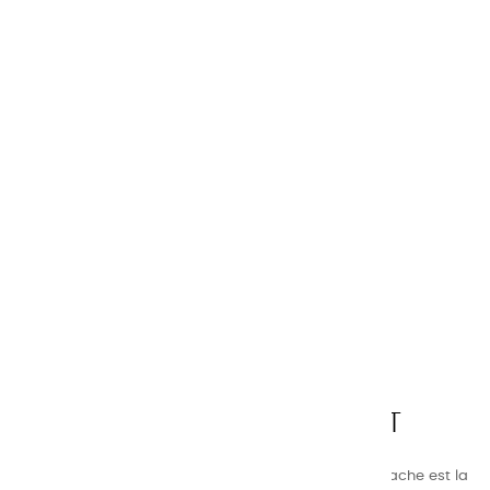
CHARVIN ARTS
LA QUALITÉ AVANT TOUT
Nos gammes de couleurs à l’ huile, acrylique et gouache est la