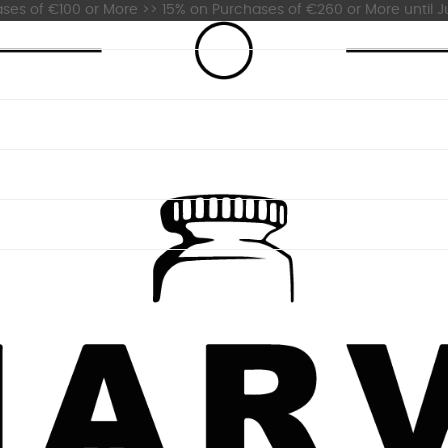
es of €100 or More >> 15% on Purchases of €260 or More until Ju