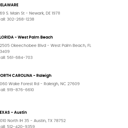
DELAWARE
69 S. Main St - Newark, DE 19711
all: 302-268-1238
LORIDA - West Palm Beach
2505 Okeechobee Blvd - West Palm Beach, FL
3409
all: 561-684-703
ORTH CAROLINA - Raleigh
060 Wake Forest Rd - Raleigh, NC 27609
all: 919-876-6610
EXAS - Austin
010 North IH 35 - Austin, TX 78752
all: 512-420-9359