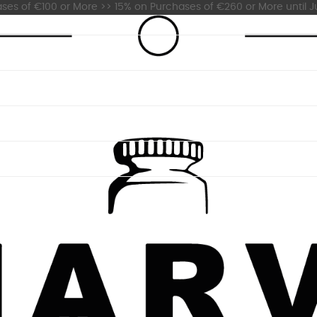
es of €100 or More >> 15% on Purchases of €260 or More until Ju