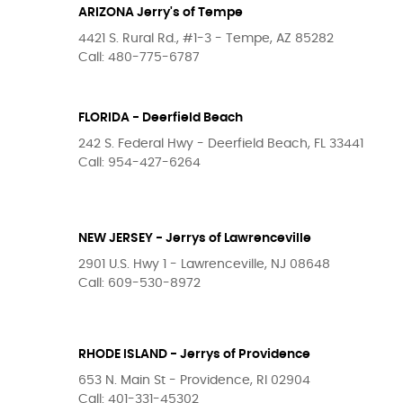
ARIZONA Jerry's of Tempe
4421 S. Rural Rd., #1-3 - Tempe, AZ 85282
Call: 480-775-6787
FLORIDA - Deerfield Beach
242 S. Federal Hwy - Deerfield Beach, FL 33441
Call: 954-427-6264
NEW JERSEY - Jerrys of Lawrenceville
2901 U.S. Hwy 1 - Lawrenceville, NJ 08648
Call: 609-530-8972
RHODE ISLAND - Jerrys of Providence
653 N. Main St - Providence, RI 02904
Call: 401-331-45302