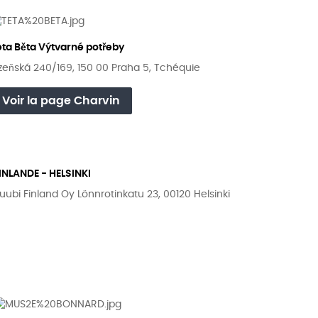
eta Běta Výtvarné potřeby
lzeňská 240/169, 150 00 Praha 5, Tchéquie
Voir la page Charvin
INLANDE - HELSINKI
uubi Finland Oy Lönnrotinkatu 23, 00120 Helsinki