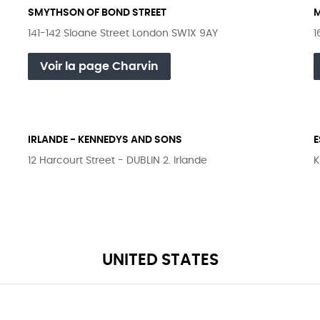
SMYTHSON OF BOND STREET
141-142 Sloane Street London SW1X 9AY
1
Voir la page Charvin
IRLANDE - KENNEDYS AND SONS
E
12 Harcourt Street - DUBLIN 2. Irlande
K
UNITED STATES