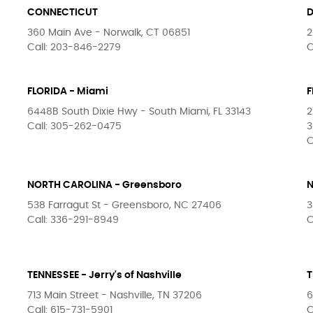
CONNECTICUT
360 Main Ave - Norwalk, CT 06851
2
Call: 203-846-2279
C
FLORIDA - Miami
F
6448B South Dixie Hwy - South Miami, FL 33143
2
Call: 305-262-0475
3
C
NORTH CAROLINA - Greensboro
N
538 Farragut St - Greensboro, NC 27406
3
Call: 336-291-8949
C
TENNESSEE - Jerry's of Nashville
T
713 Main Street - Nashville, TN 37206
6
Call: 615-731-5901
C