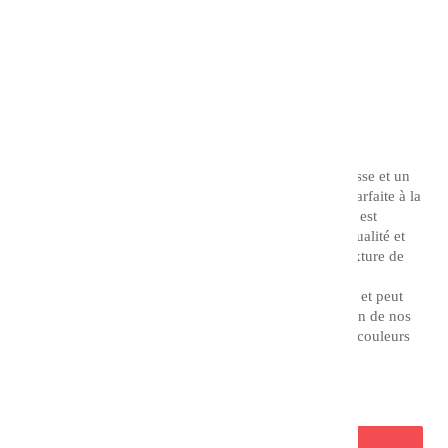
Référence
77074
13,90 €
TTC
Couleur : Blanc de zinc
L'acrylique extra fine CHARVIN possède une souplesse et un
pouvoir couvrant remarquable, offrant une stabilité parfaite à la
lumière et aux années. L'acrylique extra fine Charvin est
fabriquée à partir de matière premières d'excellente qualité et
est ensuite broyée en tricylindre afin d'obtenir une texture de
pâte très fine.
Elle permet de par sa texture des effets d'empâtement et peut
être adaptée à votre technique picturale par l'utilisation de nos
auxiliaires acryliques. Elle vous offre une gamme de couleurs
essentielles, lumineuses et originales.