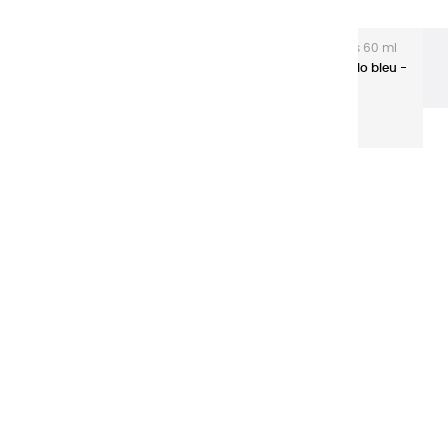
L'acrylique Extra-fine
Acryliques Extra-fines 60 ml
Tubes aluminium
Couleurs Acryliques | Vert phtalo bleu -
60ml