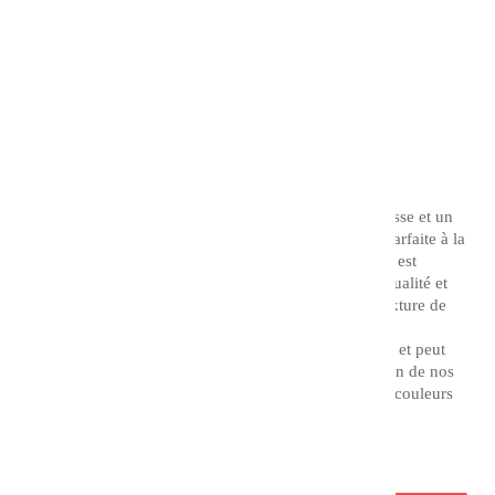
Référence
77470
11,90 €
TTC
Couleur : Vert phtalo bleu
L'acrylique extra fine CHARVIN possède une souplesse et un
pouvoir couvrant remarquable, offrant une stabilité parfaite à la
lumière et aux années. L'acrylique extra fine Charvin est
fabriquée à partir de matière premières d'excellente qualité et
est ensuite broyée en tricylindre afin d'obtenir une texture de
pâte très fine.
Elle permet de par sa texture des effets d'empâtement et peut
être adaptée à votre technique picturale par l'utilisation de nos
auxiliaires acryliques. Elle vous offre une gamme de couleurs
essentielles, lumineuses et originales.