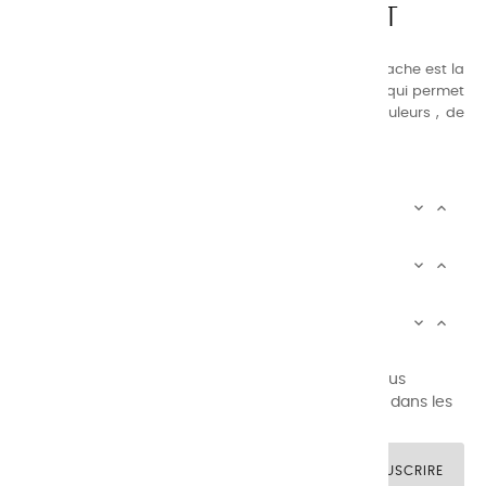
LA QUALITÉ AVANT TOUT
Nos gammes de couleurs à l’ huile, acrylique et gouache est la
suivante : une gamme de couleurs très étendue, ce qui permet
au peintre d’avoir un choix de notre palette de couleurs , de
combinaisons quasi infinies.
CHARVIN INFOS


AUTOUR DE CHARVIN


SERVICE CLIENTÈLE


Newsletter signup
Vous pouvez vous désinscrire à tout moment. Vous
trouverez pour cela nos informations de contact dans les
conditions d'utilisation du site.
SOUSCRIRE