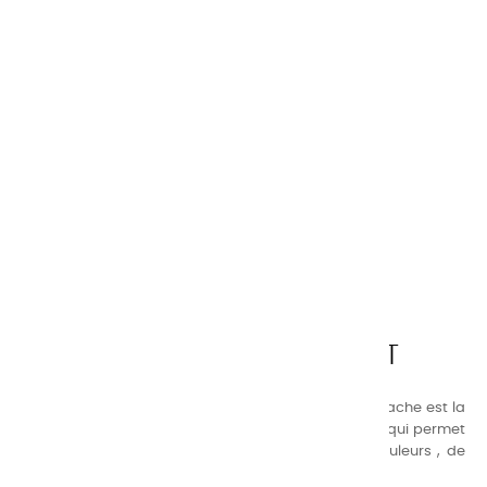
CHARVIN ARTS
LA QUALITÉ AVANT TOUT
Nos gammes de couleurs à l’ huile, acrylique et gouache est la
suivante : une gamme de couleurs très étendue, ce qui permet
au peintre d’avoir un choix de notre palette de couleurs , de
combinaisons quasi infinies.